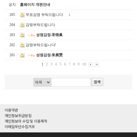
공지
홈페이지 개편안내
205
무료감명 부탁드립니다
1
204
감명부탁드립니다
203
성명감정-宋侑眞
202
감명부탁드립니다!
201
성명감정-朱異燛
1
2
3
4
5
6
7
8
9
10
이용약관
개인정보취급방침
개인정보의 수집 및 이용목적
이메일무단수집거부