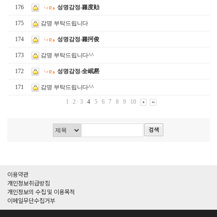
176
성명감정-羅度勛
175
감명 부탁드립니다
174
성명감정-羅抲俊
173
감명 부탁드립니다^^
172
성명감정-全岷凞
171
감명 부탁드립니다^^
1
2
3
4
5
6
7
8
9
10
이용약관
개인정보취급방침
개인정보의 수집 및 이용목적
이메일무단수집거부