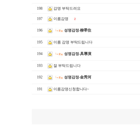
198
감명 부탁드려요
197
이름감명
2
196
성명감정-柳秊住
195
이름 감명 부탁드립니다
194
성명감정-具導演
193
잘 부탁드립니다
192
성명감정-金秀河
191
이름감명신청합니다~