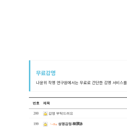
무료감명
나윤위 작명 연구원에서는 무료로 간단한 감명 서비스를
번호
제목
200
감명 부탁드려요
199
성명감정-韓𣃽詠