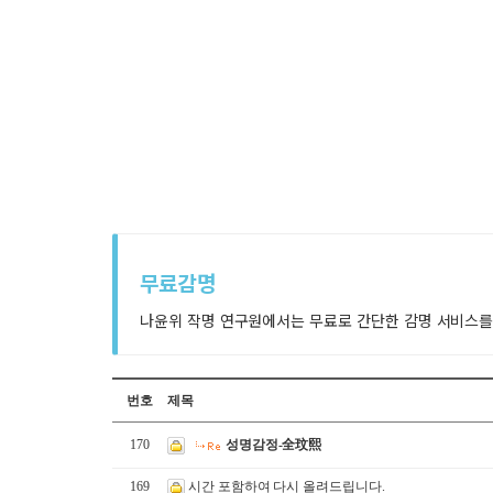
무료감명
나윤위 작명 연구원에서는 무료로 간단한 감명 서비스를
번호
제목
170
성명감정-全玟熙
169
시간 포함하여 다시 올려드립니다.