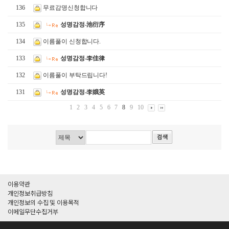
136
무료감명신청합니다
135
성명감정-池衍序
134
이름풀이 신청합니다.
133
성명감정-李佳律
132
이름풀이 부탁드립니다!
131
성명감정-李娥英
1
2
3
4
5
6
7
8
9
10
이용약관
개인정보취급방침
개인정보의 수집 및 이용목적
이메일무단수집거부