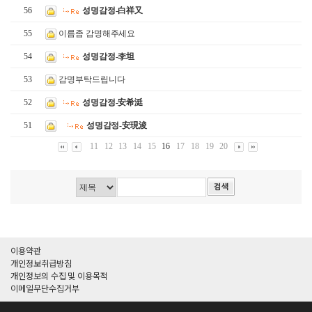
56
성명감정-白祥又
55
이름좀 감명해주세요
54
성명감정-李坦
53
감명부탁드립니다
52
성명감정-安希涏
51
성명감정-安現浚
11
12
13
14
15
16
17
18
19
20
이용약관
개인정보취급방침
개인정보의 수집 및 이용목적
이메일무단수집거부