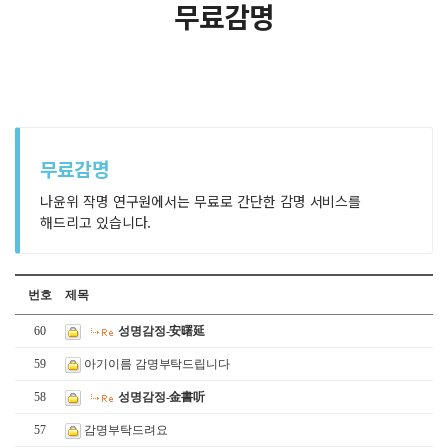
무료감명
무료감명
나윤위 작명 연구원에서는 무료로 간단한 감명 서비스를
해드리고 있습니다.
번호
제목
60
성명감정-安曙延
59
아기이름 감명부탁드립니다
58
성명감정-金書听
57
감명부탁드려요