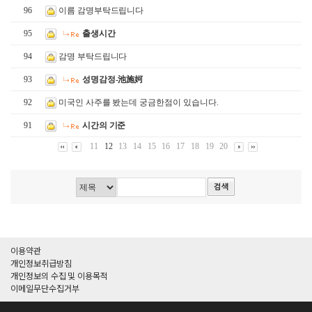
96
이름 감명부탁드립니다
95
출생시간
94
감명 부탁드립니다
93
성명감정-池施妸
92
미국인 사주를 봤는데 궁금한점이 있습니다.
91
시간의 기준
11
12
13
14
15
16
17
18
19
20
이용약관
개인정보취급방침
개인정보의 수집 및 이용목적
이메일무단수집거부